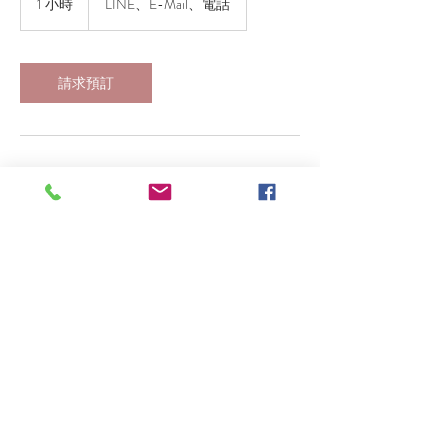
1 小時
1
LINE、E-Mail、電話
小
請求預訂
聯絡資料
+ +886913151626
marco.chen50@gmail.com
TWN
© 2024 by Copyright © Dreamworker image. ALL Right
Reserved